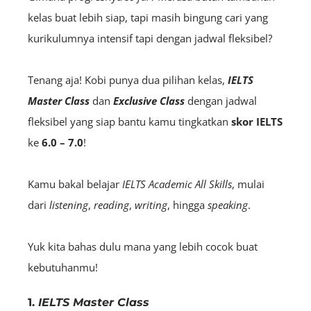
kelas buat lebih siap, tapi masih bingung cari yang
kurikulumnya intensif tapi dengan jadwal fleksibel?
Tenang aja! Kobi punya dua pilihan kelas,
IELTS
Master Class
dan
Exclusive Class
dengan jadwal
fleksibel yang siap bantu kamu tingkatkan
skor IELTS
ke
6.0 – 7.0
!
Kamu bakal belajar
IELTS
Academic All Skills
, mulai
dari
l
istening
,
r
eading
,
w
riting
, hingga
s
peaking
.
Yuk kita bahas dulu mana yang lebih cocok buat
kebutuhanmu!
1.
IELTS Master Class