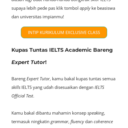
supaya lebih pede pas klik tombol
apply
ke beasiswa
dan universitas impianmu!
INTIP KURIKULUM EXCLUSIVE CLASS
Kupas Tuntas IELTS Academic Bareng
Expert Tutor
!
Bareng
E
xpert
Tutor
, kamu bakal kupas tuntas semua
skills
IELTS yang udah disesuaikan dengan
IELTS
Official
Test
.
Kamu bakal dibantu mahamin konsep
s
peaking
,
termasuk ningkatin
grammar
,
fluency
dan
coherence