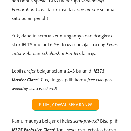
ada bonus spesial
GRATIS
berupa
Scholarship
Preparation Class
dan konsultasi
one-on-one
selama
satu bulan penuh!
Yuk, dapetin semua keuntungannya dan dongkrak
skor IELTS-mu jadi 6.5+ dengan belajar bareng
E
xpert
Tutor Kobi
dan
Scholarship Hunters
lainnya.
Lebih
prefer
belajar selama 2–3 bulan di
IELTS
Master Class
? Cus, tinggal pilih kamu
free
-nya pas
weekday
atau
weekend
!
PILIH JADWAL SEKARANG!
Kamu maunya belajar di kelas
semi-private
? Bisa pilih
IELTS
Exclusive Class
! Tapi,
seats
-nya terbatas hanya