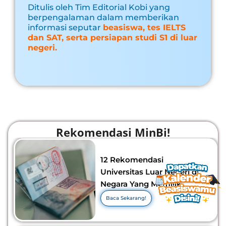
Ditulis oleh Tim Editorial Kobi yang
berpengalaman dalam memberikan
informasi seputar
beasiswa, tes IELTS
dan SAT, serta persiapan studi S1 di luar
negeri.
Rekomendasi MinBi!
12 Rekomendasi
Universitas Luar Negeri di
Negara Yang Memiliki
Visa Murah di 2026-2027!
Baca Sekarang!