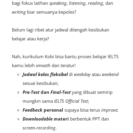
bagi fokus latihan
s
peaking
,
l
istening
,
r
eading
, dan
w
riting
biar semuanya kepoles?
Belum lagi ribet atur jadwal ditengah kesibukan
belajar atau kerja?
Nah, kurikulum Kobi bisa bantu proses belajar IELTS
kamu lebih
smooth
dan teratur!
Jadwal kelas fleksibel
di
weekday
atau
weekend
sesuai kesibukan;
Pre-Test
dan
Final-Test
yang dibuat semirip
mungkin sama
IELTS
Official Test
;
Feedback
personal
supaya bisa terus
improve
;
Downloadable m
ateri
berbentuk PPT dan
screen-recording
.