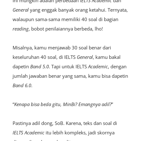
Ini mungkin adalah perbedaan
IELTS
Academic
dan
General
yang enggak banyak orang ketahui. Ternyata,
walaupun sama-sama memiliki 40 soal di bagian
r
eading
, bobot penilaiannya berbeda, lho!
Misalnya, kamu menjawab 30 soal benar dari
keseluruhan 40 soal, di IELTS
General
, kamu bakal
dapetin
B
and
5.0
. Tapi untuk IELTS
Academic
, dengan
jumlah jawaban benar yang sama, kamu bisa dapetin
B
and
6.0
.
“
Kenapa bisa beda gitu, MinBi? Emangnya adil?
”
Pastinya adil dong, SoB. Karena, teks dan soal di
IELTS
Academic
itu lebih kompleks, jadi skornya