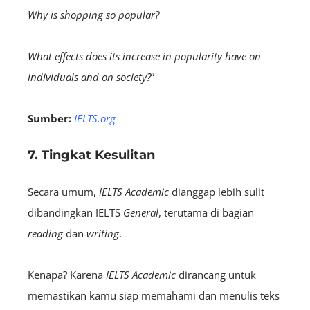
Why is shopping so popular?
What effects does its increase in popularity have on
individuals and on society?
”
Sumber:
IELTS.org
7. Tingkat Kesulitan
Secara umum,
IELTS
Academic
dianggap lebih sulit
dibandingkan IELTS
General
, terutama di bagian
r
eading
dan
w
riting
.
Kenapa? Karena
IELTS
Academic
dirancang untuk
memastikan kamu siap memahami dan menulis teks