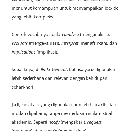
menuntut kemampuan untuk menyampaikan ide-ide
yang lebih kompleks.
Contoh vocab-nya adalah
analyz
e (menganalisis),
evaluate
(mengevaluasi),
interpret
(menafsirkan), dan
implications
(implikasi).
Sebaliknya, di
IELTS
General
, bahasa yang digunakan
lebih sederhana dan relevan dengan kehidupan
sehari-hari.
Jadi, kosakata yang digunakan pun lebih praktis dan
mudah dipahami, tanpa memerlukan istilah-istilah
akademis. Seperti
notify
(mengabari),
request
(meminta), dan
explain
(menjelaskan).