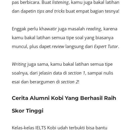
pas berbicara. Buat
l
istening
, kamu juga bakal latihan
dan dapetin
tips
and tricks
buat empat bagian tesnya!
Enggak perlu khawatir juga masalah
r
eading
, karena
kamu bakal latihan semua tipe soal yang biasanya
muncul, plus dapet
review
langsung dari
E
xpert
Tutor
.
Writing
juga sama, kamu bakal latihan semua tipe
soalnya, dari jelasin data di
section
1
, sampai nulis
esai dan berargumen di
section
2
!
Cerita Alumni Kobi Yang Berhasil Raih
Skor Tinggi
Kelas-kelas IELTS Kobi udah terbukti bisa bantu