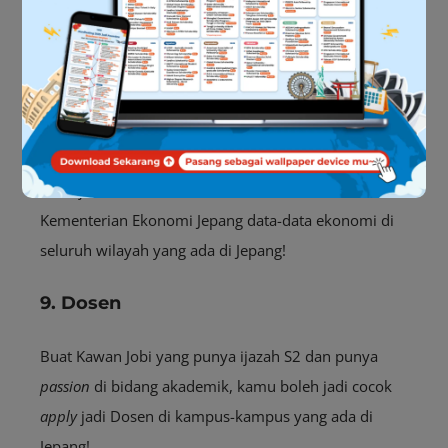
adalah Kementerian Ekonomi.
Kementerian Ekonomi Jepang saat ini sedang
membutuhkan sekitar 300.000 orang untuk menjadi
Data Scientist
.
Pekerjaan ini dibutuhkan untuk membantu
Kementerian Ekonomi Jepang data-data ekonomi di
seluruh wilayah yang ada di Jepang!
9. Dosen
Buat Kawan Jobi yang punya ijazah S2 dan punya
passion
di bidang akademik, kamu boleh jadi cocok
apply
jadi Dosen di kampus-kampus yang ada di
Jepang!