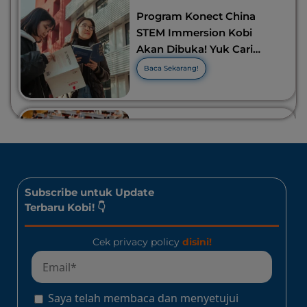
Program Konect China
STEM Immersion Kobi
Akan Dibuka! Yuk Cari
Tahu Info Selengkapnya!
Baca Sekarang!
10 Lomba Bidang Bisnis
dan Ekonomi Yang Bisa
Diikuti Oleh Siswa SMA!
Jangan Kelewatan!
Baca Sekarang!
Subscribe untuk Update
Terbaru Kobi! 👇
Cek privacy policy
disini!
Program Konect Kobi
Batch Dua 2026: Info
Lengkap Perjalanan
Saya telah membaca dan menyetujui
Edukatif ke Jepang!