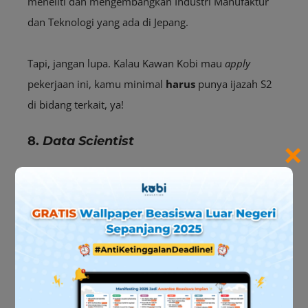
meneliti dan mengembangkan Industri Manufaktur
dan Teknologi yang ada di Jepang.
Tapi, jangan lupa. Kalau Kawan Kobi mau
apply
pekerjaan ini, kamu minimal
harus
punya ijazah S2
di bidang terkait, ya!
×
8.
Data Scientist
Buat Kawan Kobi yang punya ijazah S2 di Bidang
Statistik atau IT,
Data Scientist
juga bisa jadi peluang
kerja yang oke buat kamu.
Yap, saat ini, ada banyak lembaga pemerintahan di
Jepang yang lagi butuh
Data Scientist
. Salah satunya