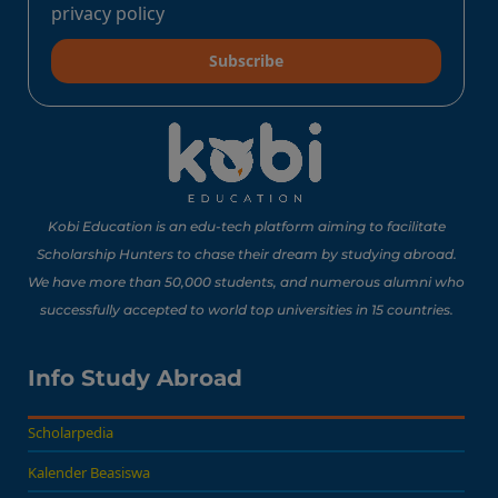
Baca Sekarang!
privacy policy
Subscribe
10 Lomba Jurusan
Matematika untuk
Portofolio Anak SMA
Buat Study Abroad Yang
Baca Sekarang!
Bisa Banget Dicoba!
Kobi Education is an edu-tech platform aiming to facilitate
Scholarship Hunters to chase their dream by studying abroad.
We have more than 50,000 students, and numerous alumni who
8 Lomba Jurusan
successfully accepted to world top universities in 15 countries.
Psikologi untuk
Portofolio Anak SMA
Buat Persiapan Study
Info Study Abroad
Baca Sekarang!
Abroad!
Scholarpedia
Kalender Beasiswa