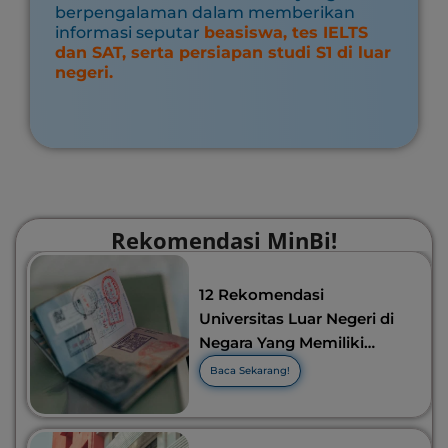
berpengalaman dalam memberikan
informasi seputar
beasiswa, tes IELTS
dan SAT, serta persiapan studi S1 di luar
negeri.
Rekomendasi MinBi!
12 Rekomendasi
Universitas Luar Negeri di
Negara Yang Memiliki
Visa Murah di 2026-2027!
Baca Sekarang!