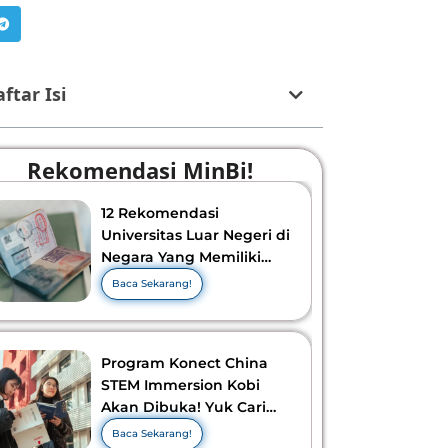
ftar Isi
Rekomendasi MinBi!
12 Rekomendasi
Universitas Luar Negeri di
Negara Yang Memiliki
Visa Murah di 2026-2027!
Baca Sekarang!
Program Konect China
STEM Immersion Kobi
Akan Dibuka! Yuk Cari
Tahu Info Selengkapnya!
Baca Sekarang!