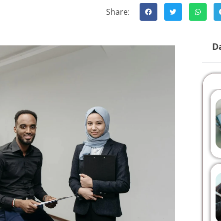
Share:
Da