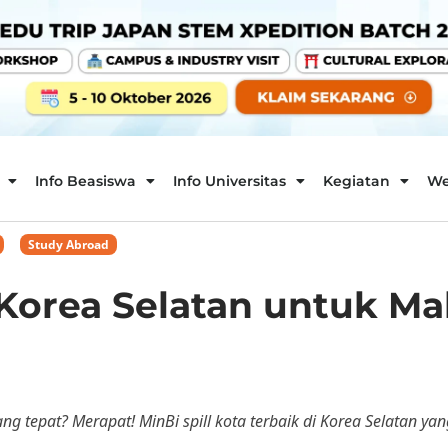
Info Beasiswa
Info Universitas
Kegiatan
We
,
Study Abroad
i Korea Selatan untuk M
g tepat? Merapat! MinBi spill kota terbaik di Korea Selatan yang 