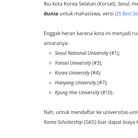
Ibu kota Korea Selatan (Korsel),
Seoul
, m
dunia
untuk mahasiswa, versi
QS Best St
Enggak heran karena kota ini menjadi r
antaranya:
Seoul National University
(#1);
Yonsei University
(#3);
Korea University
(#4);
Hanyang University
(#7);
Kyung Hee University
(#10).
Nah, untuk mendaftar ke universitas-uni
Korea Scholarship
(GKS) biar dapat biaya k