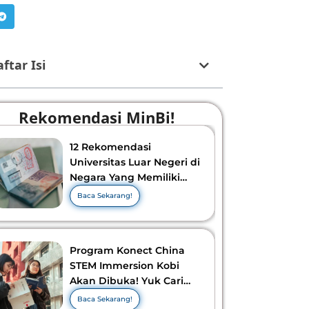
ftar Isi
Rekomendasi MinBi!
12 Rekomendasi
Universitas Luar Negeri di
Negara Yang Memiliki
Visa Murah di 2026-2027!
Baca Sekarang!
Program Konect China
STEM Immersion Kobi
Akan Dibuka! Yuk Cari
Tahu Info Selengkapnya!
Baca Sekarang!