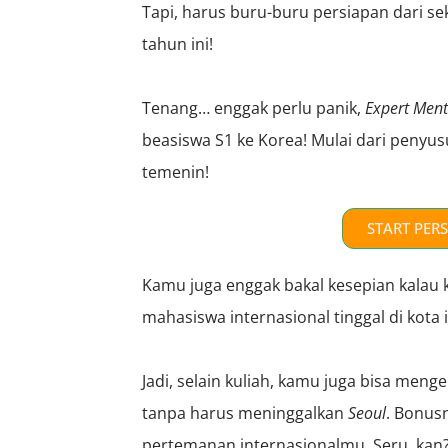
Tapi, harus buru-buru persiapan dari se
tahun ini!
Tenang… enggak perlu panik,
Expert Ment
beasiswa S1 ke Korea! Mulai dari peny
temenin!
START PER
Kamu juga enggak bakal kesepian kalau k
mahasiswa internasional tinggal di kota i
Jadi, selain kuliah, kamu juga bisa men
tanpa harus meninggalkan
Seoul
. Bonus
pertemanan internasionalmu. Seru, kan