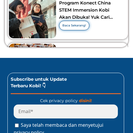
Program Konect China
STEM Immersion Kobi
Akan Dibuka! Yuk Cari
Tahu Info Selengkapnya!
Baca Sekarang!
10 Lomba Bidang Bisnis
dan Ekonomi Yang Bisa
Diikuti Oleh Siswa SMA!
Jangan Kelewatan!
Baca Sekarang!
Subscribe untuk Update
Terbaru Kobi! 👇
Cek privacy policy
disini!
Program Konect Kobi
Batch Dua 2026: Info
Lengkap Perjalanan
Saya telah membaca dan menyetujui
Edukatif ke Jepang!
Baca Sekarang!
privacy policy