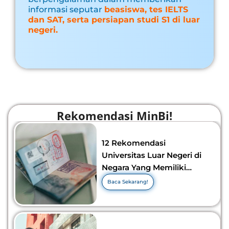
informasi seputar
beasiswa, tes IELTS
dan SAT, serta persiapan studi S1 di luar
negeri.
Rekomendasi MinBi!
12 Rekomendasi
Universitas Luar Negeri di
Negara Yang Memiliki
Visa Murah di 2026-2027!
Baca Sekarang!