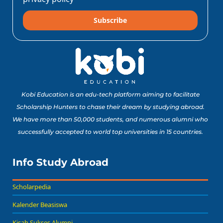
Subscribe
10 Lomba Jurusan
Matematika untuk
Portofolio Anak SMA
Buat Study Abroad Yang
Baca Sekarang!
Bisa Banget Dicoba!
Kobi Education is an edu-tech platform aiming to facilitate
Scholarship Hunters to chase their dream by studying abroad.
We have more than 50,000 students, and numerous alumni who
8 Lomba Jurusan
successfully accepted to world top universities in 15 countries.
Psikologi untuk
Portofolio Anak SMA
Buat Persiapan Study
Info Study Abroad
Baca Sekarang!
Abroad!
Scholarpedia
Kalender Beasiswa
Kisah Sukses Alumni