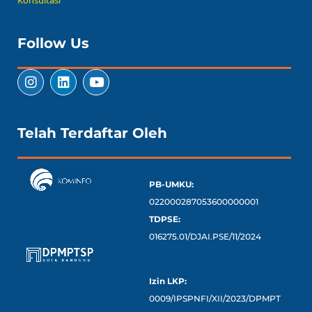
Follow Us
Telah Terdaftar Oleh
PB-UMKU:
022000287053600000001
TDPSE:
016275.01/DJAI.PSE/11/2024
Izin LKP:
0009/IPSPNFI/XII/2023/DPMPT