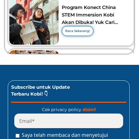
Program Konect China
STEM Immersion Kobi
Akan Dibuka! Yuk Cari
Tahu Info Selengkapnya!
Baca Sekarang!
10 Lomba Bidang Bisnis
dan Ekonomi Yang Bisa
Diikuti Oleh Siswa SMA!
Jangan Kelewatan!
Baca Sekarang!
Subscribe untuk Update
Terbaru Kobi! 👇
Cek privacy policy
disini!
Program Konect Kobi
Batch Dua 2026: Info
Lengkap Perjalanan
Saya telah membaca dan menyetujui
Edukatif ke Jepang!