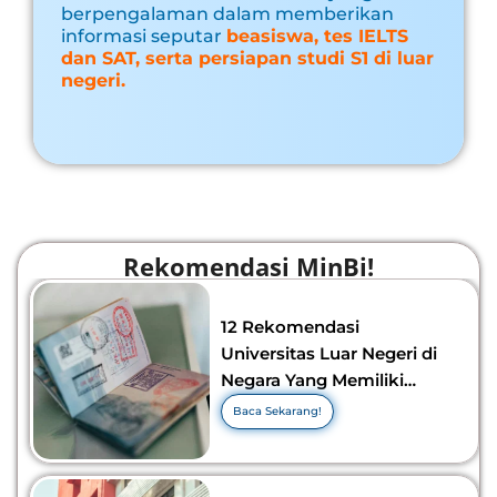
berpengalaman dalam memberikan
informasi seputar
beasiswa, tes IELTS
dan SAT, serta persiapan studi S1 di luar
negeri.
Rekomendasi MinBi!
12 Rekomendasi
Universitas Luar Negeri di
Negara Yang Memiliki
Visa Murah di 2026-2027!
Baca Sekarang!