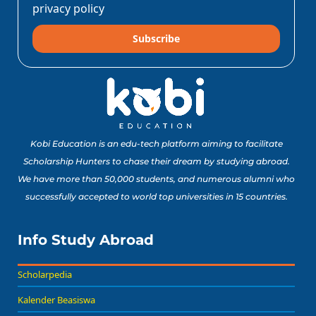
Baca Sekarang!
privacy policy
Subscribe
10 Lomba Jurusan
Matematika untuk
Portofolio Anak SMA
Buat Study Abroad Yang
Baca Sekarang!
Bisa Banget Dicoba!
Kobi Education is an edu-tech platform aiming to facilitate
Scholarship Hunters to chase their dream by studying abroad.
We have more than 50,000 students, and numerous alumni who
8 Lomba Jurusan
successfully accepted to world top universities in 15 countries.
Psikologi untuk
Portofolio Anak SMA
Buat Persiapan Study
Info Study Abroad
Baca Sekarang!
Abroad!
Scholarpedia
Kalender Beasiswa