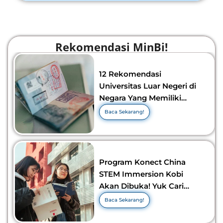
Rekomendasi MinBi!
12 Rekomendasi
Universitas Luar Negeri di
Negara Yang Memiliki
Visa Murah di 2026-2027!
Baca Sekarang!
Program Konect China
STEM Immersion Kobi
Akan Dibuka! Yuk Cari
Tahu Info Selengkapnya!
Baca Sekarang!