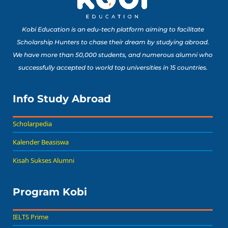
Buat Study Abroad Yang
Baca Sekarang!
Bisa Banget Dicoba!
Kobi Education is an edu-tech platform aiming to facilitate
Scholarship Hunters to chase their dream by studying abroad.
We have more than 50,000 students, and numerous alumni who
8 Lomba Jurusan
successfully accepted to world top universities in 15 countries.
Psikologi untuk
Portofolio Anak SMA
Buat Persiapan Study
Info Study Abroad
Baca Sekarang!
Abroad!
Scholarpedia
Kalender Beasiswa
Kisah Sukses Alumni
Program Kobi
IELTS Prime