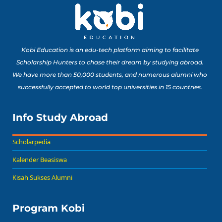
Matematika untuk
Portofolio Anak SMA
Buat Study Abroad Yang
Baca Sekarang!
Bisa Banget Dicoba!
Kobi Education is an edu-tech platform aiming to facilitate
Scholarship Hunters to chase their dream by studying abroad.
We have more than 50,000 students, and numerous alumni who
8 Lomba Jurusan
successfully accepted to world top universities in 15 countries.
Psikologi untuk
Portofolio Anak SMA
Buat Persiapan Study
Info Study Abroad
Baca Sekarang!
Abroad!
Scholarpedia
Kalender Beasiswa
Kisah Sukses Alumni
Program Kobi