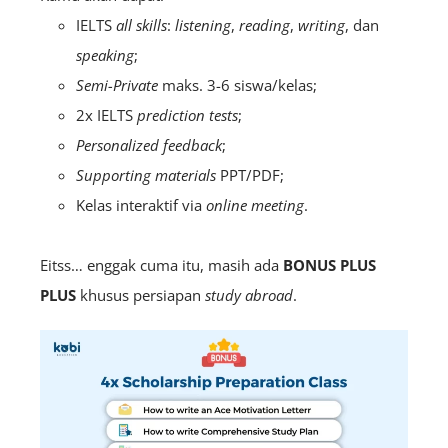
IELTS
all skills
:
listening
,
reading
,
writing
, dan
speaking
;
Semi-Private
maks. 3-6 siswa/kelas;
2x IELTS
prediction tests
;
Personalized feedback
;
Supporting materials
PPT/PDF;
Kelas interaktif via
o
nline
meeting
.
Eitss… enggak cuma itu, masih ada
BONUS PLUS
PLUS
khusus persiapan
study abroad
.