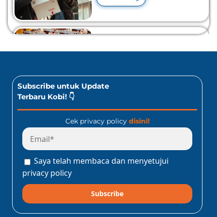
10 Lomba Bidang Bisnis
dan Ekonomi Yang Bisa
Diikuti Oleh Siswa SMA!
Jangan Kelewatan!
Baca Sekarang!
Subscribe untuk Update
Terbaru Kobi! 👇
Cek privacy policy
disini!
Program Konect Kobi
Batch Dua 2026: Info
Lengkap Perjalanan
Saya telah membaca dan menyetujui
Edukatif ke Jepang!
Baca Sekarang!
privacy policy
Subscribe
10 Lomba Jurusan