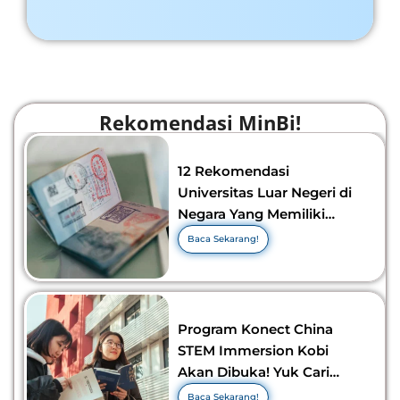
Rekomendasi MinBi!
12 Rekomendasi
Universitas Luar Negeri di
Negara Yang Memiliki
Visa Murah di 2026-2027!
Baca Sekarang!
Program Konect China
STEM Immersion Kobi
Akan Dibuka! Yuk Cari
Tahu Info Selengkapnya!
Baca Sekarang!