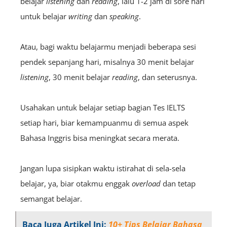
belajar
listening
dan
reading
, lalu 1-2 jam di sore hari
untuk belajar
writing
dan
speaking
.
Atau, bagi waktu belajarmu menjadi beberapa sesi
pendek sepanjang hari, misalnya 30 menit belajar
listening
, 30 menit belajar
reading
, dan seterusnya.
Usahakan untuk belajar setiap bagian Tes IELTS
setiap hari, biar kemampuanmu di semua aspek
Bahasa Inggris bisa meningkat secara merata.
Jangan lupa sisipkan waktu istirahat di sela-sela
belajar, ya, biar otakmu enggak
overload
dan tetap
semangat belajar.
Baca Juga Artikel Ini:
10+ Tips Belajar Bahasa