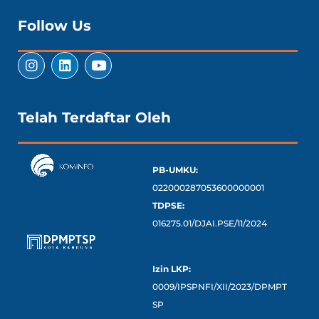
Follow Us
Telah Terdaftar Oleh
PB-UMKU:
022000287053600000001
TDPSE:
016275.01/DJAI.PSE/11/2024
Izin LKP:
0009/IPSPNFI/XII/2023/DPMPT
SP