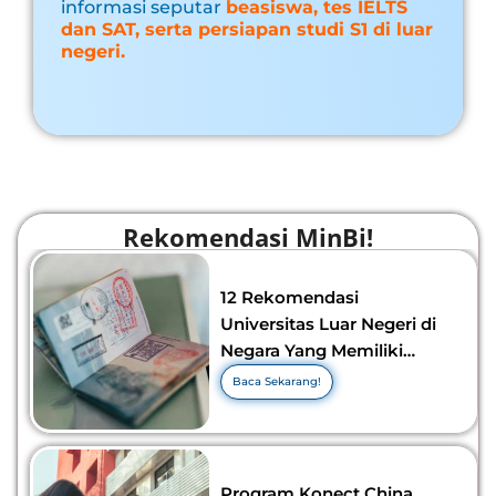
informasi seputar
beasiswa, tes IELTS
dan SAT, serta persiapan studi S1 di luar
negeri.
Rekomendasi MinBi!
12 Rekomendasi
Universitas Luar Negeri di
Negara Yang Memiliki
Visa Murah di 2026-2027!
Baca Sekarang!
Program Konect China