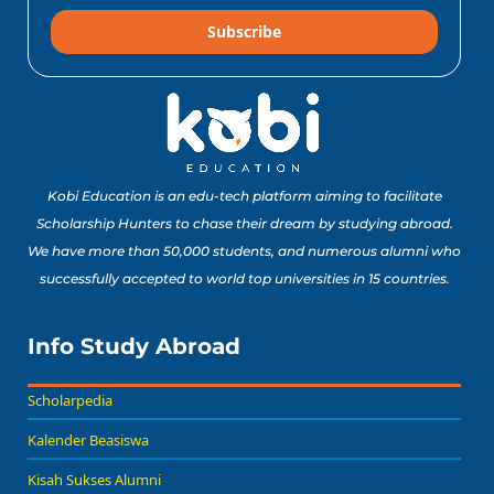
Subscribe
10 Lomba Jurusan
Matematika untuk
Portofolio Anak SMA
Buat Study Abroad Yang
Baca Sekarang!
Bisa Banget Dicoba!
Kobi Education is an edu-tech platform aiming to facilitate
Scholarship Hunters to chase their dream by studying abroad.
We have more than 50,000 students, and numerous alumni who
8 Lomba Jurusan
successfully accepted to world top universities in 15 countries.
Psikologi untuk
Portofolio Anak SMA
Buat Persiapan Study
Info Study Abroad
Baca Sekarang!
Abroad!
Scholarpedia
Kalender Beasiswa
Kisah Sukses Alumni