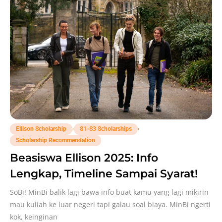
,
,
Ellison Scholarship
S1-S3 Scholarships
Scholarship Recommendation
Beasiswa Ellison 2025: Info
Lengkap, Timeline Sampai Syarat!
SoBi! MinBi balik lagi bawa info buat kamu yang lagi mikirin
mau kuliah ke luar negeri tapi galau soal biaya. MinBi ngerti
kok, keinginan