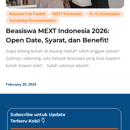
,
,
,
Beasiswa Fully Funded
MEXT Scholarship
S1-S3 Scholarships
Scholarship Recommendation
Beasiswa MEXT Indonesia 2026:
Open Date, Syarat, dan Benefit!
Siapa bilang kuliah di Jepang mahal? Udah enggak zaman!
Soalnya, sekarang, ada banyak beasiswa yang bisa bayarin
kuliah Kawan kobi! Salah satunya adalah
February 20, 2024
Subscribe untuk Update
Terbaru Kobi! 👇