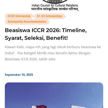
,
,
ICCR Scholarship
S1-S3 Scholarships
Scholarship Recommendation
Beasiswa ICCR 2026: Timeline,
Syarat, Seleksi, Benefit!
Kawan Kobi, siapa nih yang lagi sibuk berburu beasiswa ke
India? Pas banget! MinBi mau kenalin kamu dengan
Beasiswa ICCR 2026, salah satu
September 10, 2025