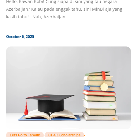
Hello, Kawan Kobi! Cung siapa di sini yang tau negara
Azerbaijan? Kalau pada enggak tahu, sini MinBi aja yang
kasih tahu! Nah, Azerbaijan
October 6, 2025
,
,
Let's Go to Taiwan!
S1-S3 Scholarships