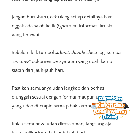
Jangan buru-buru, cek ulang setiap detailnya biar
nggak ada salah ketik (
typo
) atau informasi krusial
yang terlewat.
Sebelum klik tombol
submit
,
double-check
lagi semua
“
amunisi
” dokumen persyaratan yang udah kamu
siapin dari jauh-jauh hari.
Pastikan semuanya udah lengkap dan berhasil
diunggah sesuai dengan format maupun ukuran
file
yang udah ditetapin sama pihak kampus.
Kalau semuanya udah dirasa aman, langsung aja
kirim aplikasimu dari jauh-jauh hari.