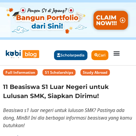
Scholarpedia
Cari
Full Information
,
S1 Scholarships
,
Study Abroad
11 Beasiswa S1 Luar Negeri untuk
Lulusan SMK, Siapkan Dirimu!
Beasiswa s1 luar negeri untuk lulusan SMK? Pastinya ada
dong, MinBi! Ini dia berbagai informasi beasiswa yang kamu
butuhkan!