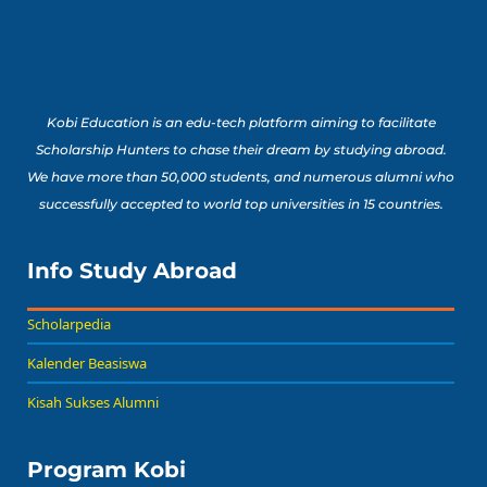
Buat Study Abroad Yang
Baca Sekarang!
Bisa Banget Dicoba!
Kobi Education is an edu-tech platform aiming to facilitate
8 Lomba Jurusan
Psikologi untuk
Scholarship Hunters to chase their dream by studying abroad.
Portofolio Anak SMA
We have more than 50,000 students, and numerous alumni who
Buat Persiapan Study
successfully accepted to world top universities in 15 countries.
Baca Sekarang!
Abroad!
Info Study Abroad
Scholarpedia
Kalender Beasiswa
Kisah Sukses Alumni
Program Kobi