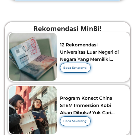
Rekomendasi MinBi!
12 Rekomendasi
Universitas Luar Negeri di
Negara Yang Memiliki
Visa Murah di 2026-2027!
Baca Sekarang!
Program Konect China
STEM Immersion Kobi
Akan Dibuka! Yuk Cari
Tahu Info Selengkapnya!
Baca Sekarang!