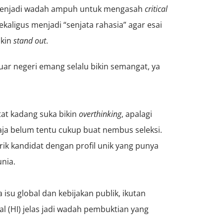
menjadi wadah ampuh untuk mengasah
critical
kaligus menjadi “senjata rahasia” agar esai
akin
stand out
.
uar negeri emang selalu bikin semangat, ya
at kadang suka bikin
overthinking
, apalagi
aja belum tentu cukup buat nembus seleksi.
rik kandidat dengan profil unik yang punya
nia.
isu global dan kebijakan publik, ikutan
l (HI) jelas jadi wadah pembuktian yang