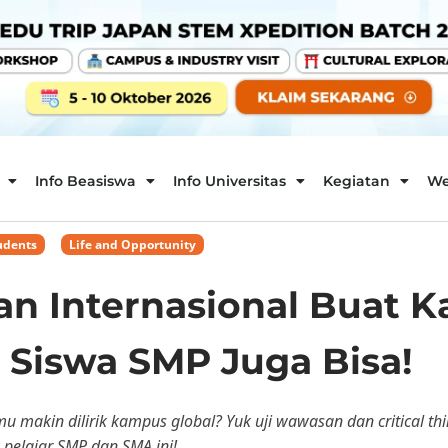
Info Beasiswa
Info Universitas
Kegiatan
We
udents
,
Life and Opportunity
n Internasional Buat 
 Siswa SMP Juga Bisa!
u makin dilirik kampus global? Yuk uji wawasan dan critical t
 pelajar SMP dan SMA ini!