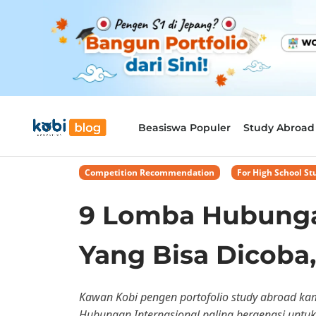
Beasiswa Populer
Study Abroad
Competition Recommendation
,
For High School St
9 Lomba Hubunga
Yang Bisa Dicoba,
Kawan Kobi pengen portofolio study abroad kam
Hubungan Internasional paling bergengsi untuk