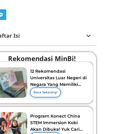
ftar Isi
Rekomendasi MinBi!
12 Rekomendasi
Universitas Luar Negeri di
Negara Yang Memiliki
Visa Murah di 2026-2027!
Baca Sekarang!
Program Konect China
STEM Immersion Kobi
Akan Dibuka! Yuk Cari