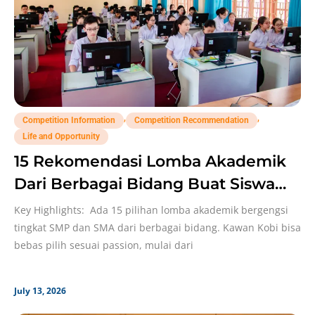
,
,
Competition Information
Competition Recommendation
Life and Opportunity
15 Rekomendasi Lomba Akademik
Dari Berbagai Bidang Buat Siswa
SMP dan SMA!
Key Highlights: Ada 15 pilihan lomba akademik bergengsi
tingkat SMP dan SMA dari berbagai bidang. Kawan Kobi bisa
bebas pilih sesuai passion, mulai dari
July 13, 2026