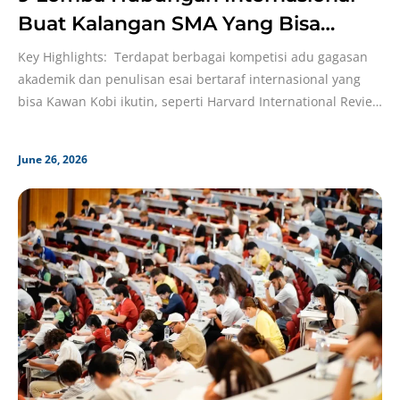
Buat Kalangan SMA Yang Bisa
Dicoba, Siswa SMP Juga Bisa!
Key Highlights: Terdapat berbagai kompetisi adu gagasan
akademik dan penulisan esai bertaraf internasional yang
bisa Kawan Kobi ikutin, seperti Harvard International Review
(HIR) Academic
June 26, 2026