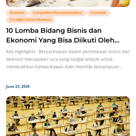
,
,
,
Business
Competition Recommendation
Economic
For High School Students
10 Lomba Bidang Bisnis dan
Ekonomi Yang Bisa Diikuti Oleh
Siswa SMA! Jangan Kelewatan!
Key Highlights: Berpartisipasi dalam perlombaan bisnis dan
ekonomi merupakan cara yang sangat ampuh untuk
membuktikan bahwa Kawan Kobi memiliki kemampuan
critical thinking, keahlian problem-solving,
June 23, 2026