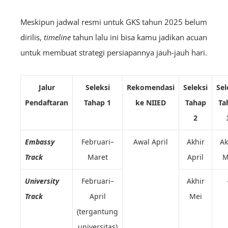
Meskipun jadwal resmi untuk GKS tahun 2025 belum
dirilis,
timeline
tahun lalu ini bisa kamu jadikan acuan
untuk membuat strategi persiapannya jauh-jauh hari.
Jalur
Seleksi
Rekomendasi
Seleksi
Sel
Pendaftaran
Tahap 1
ke NIIED
Tahap
Ta
2
Embassy
Februari–
Awal April
Akhir
Ak
Track
Maret
April
M
University
Februari–
Akhir
Track
April
Mei
(tergantung
universitas)