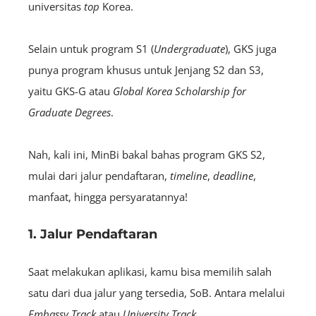
universitas
top
Korea.
Selain untuk program S1 (
U
ndergraduate
), GKS juga
punya program khusus untuk Jenjang S2 dan S3,
yaitu GKS-G atau
Global Korea Scholarship for
Graduate Degrees
.
Nah, kali ini, MinBi bakal bahas program GKS S2,
mulai dari jalur pendaftaran,
timeline
,
deadline
,
manfaat, hingga persyaratannya!
1. Jalur Pendaftaran
Saat melakukan aplikasi, kamu bisa memilih salah
satu dari dua jalur yang tersedia, SoB. Antara melalui
Embassy Track
atau
University Track
.