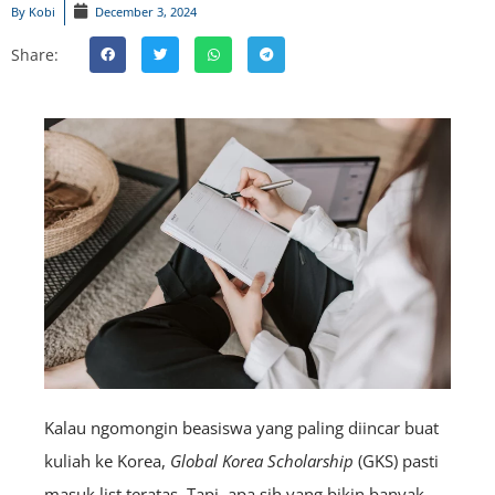
By
Kobi
December 3, 2024
Share:
Kalau ngomongin beasiswa yang paling diincar buat
kuliah ke Korea,
Global Korea Scholarship
(GKS) pasti
masuk list teratas. Tapi, apa sih yang bikin banyak