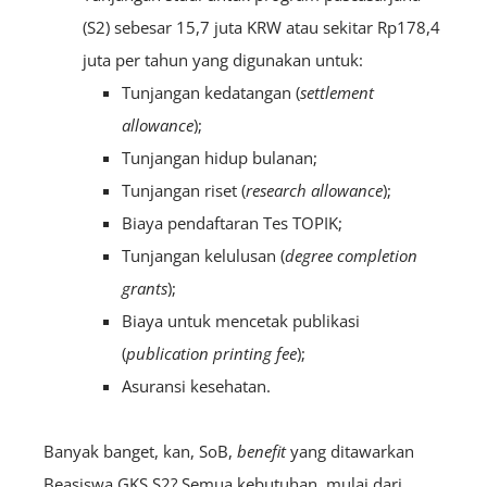
(S2) sebesar 15,7 juta KRW atau sekitar Rp178,4
juta per tahun yang digunakan untuk:
Tunjangan kedatangan (
s
ettlement
allowance
);
Tunjangan hidup bulanan;
Tunjangan riset (
r
esearch
allowance
);
Biaya pendaftaran Tes TOPIK;
Tunjangan kelulusan (
d
egree
completion
grants
);
Biaya untuk mencetak publikasi
(
p
ublication
printing fee
);
Asuransi kesehatan.
Banyak banget, kan, SoB,
benefit
yang ditawarkan
Beasiswa GKS S2? Semua kebutuhan, mulai dari