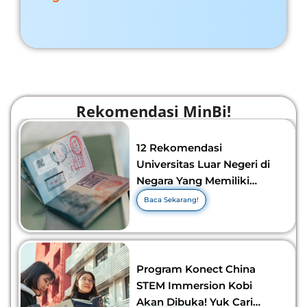
Rekomendasi MinBi!
12 Rekomendasi
Universitas Luar Negeri di
Negara Yang Memiliki
Visa Murah di 2026-2027!
Baca Sekarang!
Program Konect China
STEM Immersion Kobi
Akan Dibuka! Yuk Cari