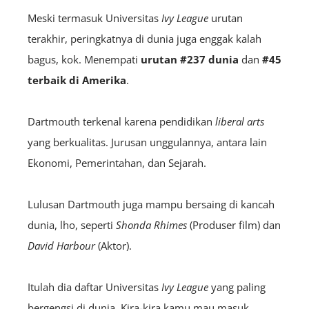
Meski termasuk Universitas
Ivy League
urutan
terakhir, peringkatnya di dunia juga enggak kalah
bagus, kok. Menempati
urutan #237 dunia
dan
#45
terbaik di Amerika
.
Dartmouth terkenal karena pendidikan
liberal arts
yang berkualitas. Jurusan unggulannya, antara lain
Ekonomi, Pemerintahan, dan Sejarah.
Lulusan Dartmouth juga mampu bersaing di kancah
dunia, lho, seperti
Shonda Rhimes
(Produser film) dan
David Harbour
(Aktor).
Itulah dia daftar Universitas
Ivy League
yang paling
bergengsi di dunia. Kira-kira kamu mau masuk