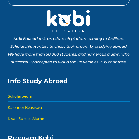
10 Lomba Jurusan
Matematika untuk
Portofolio Anak SMA
Buat Study Abroad Yang
Baca Sekarang!
Bisa Banget Dicoba!
Kobi Education is an edu-tech platform aiming to facilitate
Scholarship Hunters to chase their dream by studying abroad.
We have more than 50,000 students, and numerous alumni who
8 Lomba Jurusan
successfully accepted to world top universities in 15 countries.
Psikologi untuk
Portofolio Anak SMA
Buat Persiapan Study
Info Study Abroad
Baca Sekarang!
Abroad!
Scholarpedia
Kalender Beasiswa
Kisah Sukses Alumni
Program Kobi