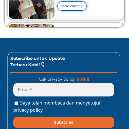
Tahu Info Selengkapnya!
Baca Sekarang!
10 Lomba Bidang Bisnis
dan Ekonomi Yang Bisa
Diikuti Oleh Siswa SMA!
Jangan Kelewatan!
Baca Sekarang!
Subscribe untuk Update
Terbaru Kobi! 👇
Cek privacy policy
disini!
Program Konect Kobi
Batch Dua 2026: Info
Lengkap Perjalanan
Saya telah membaca dan menyetujui
Edukatif ke Jepang!
Baca Sekarang!
privacy policy
Subscribe