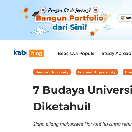
Beasiswa Populer
Study Abroad
Harvard University
,
Life and Opportunity
,
Uni
7 Budaya Univers
Diketahui!
Siapa bilang mahasiswa Harvard itu cuma seriu