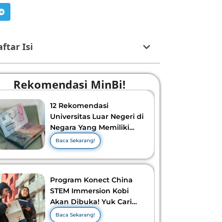
ftar Isi
Rekomendasi MinBi!
12 Rekomendasi
Universitas Luar Negeri di
Negara Yang Memiliki
Visa Murah di 2026-2027!
Baca Sekarang!
Program Konect China
STEM Immersion Kobi
Akan Dibuka! Yuk Cari
Tahu Info Selengkapnya!
Baca Sekarang!