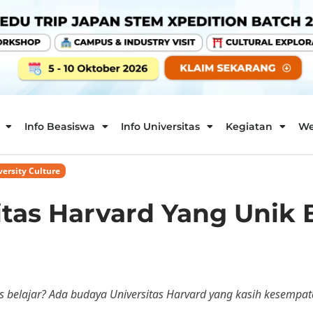
Info Beasiswa
Info Universitas
Kegiatan
We
versity Culture
itas Harvard Yang Unik
s belajar? Ada budaya Universitas Harvard yang kasih kesempa