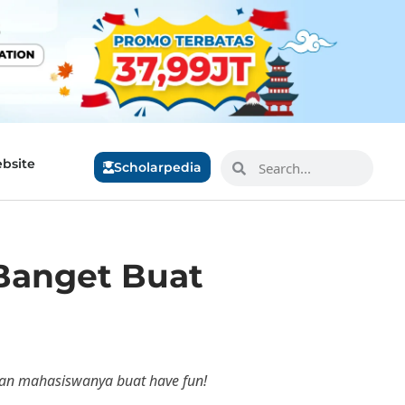
bsite
Scholarpedia
 Banget Buat
tan mahasiswanya buat have fun!