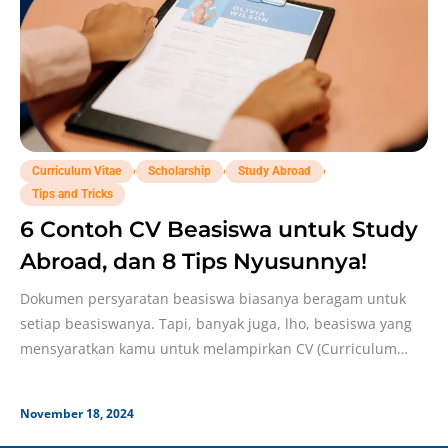
,
,
,
Curriculum Vitae
Scholarship
Study Abroad
Tips and Tricks
6 Contoh CV Beasiswa untuk Study
Abroad, dan 8 Tips Nyusunnya!
Dokumen persyaratan beasiswa biasanya beragam untuk
setiap beasiswanya. Tapi, banyak juga, lho, beasiswa yang
mensyaratkan kamu untuk melampirkan CV (Curriculum
Vitae) juga, SoB.
November 18, 2024