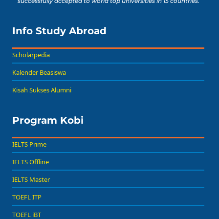
successfully accepted to world top universities in 15 countries.
Info Study Abroad
Scholarpedia
Kalender Beasiswa
Kisah Sukses Alumni
Program Kobi
IELTS Prime
IELTS Offline
IELTS Master
TOEFL ITP
TOEFL iBT