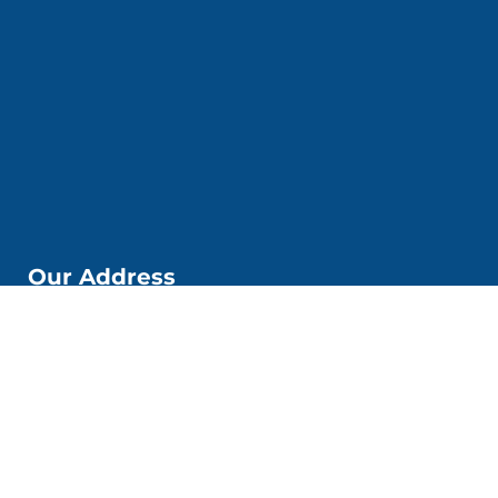
Our Address
📌Kobi Education Jakarta
Jl. Kp. Melayu Besar. No. 53 6. Kec. Tebet, Kota Jakarta
Selatan