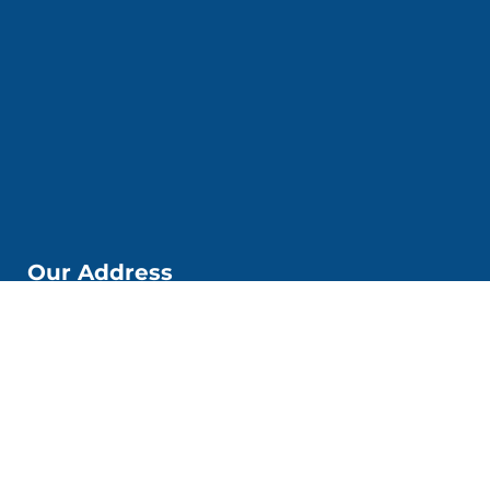
Our Address
📌Kobi Education Jakarta
Jl. Kp. Melayu Besar. No. 53 6. Kec. Tebet, Kota Jakarta
Selatan