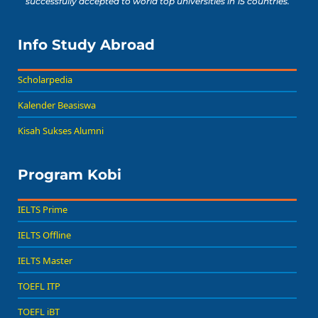
successfully accepted to world top universities in 15 countries.
Info Study Abroad
Scholarpedia
Kalender Beasiswa
Kisah Sukses Alumni
Program Kobi
IELTS Prime
IELTS Offline
IELTS Master
TOEFL ITP
TOEFL iBT