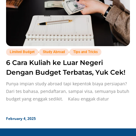
,
,
Limited Budget
Study Abroad
Tips and Tricks
6 Cara Kuliah ke Luar Negeri
Dengan Budget Terbatas, Yuk Cek!
Punya impian study abroad tapi kepentok biaya persiapan?
Dari tes bahasa, pendaftaran, sampai visa, semuanya butuh
budget yang enggak sedikit. Kalau enggak diatur
February 4, 2025