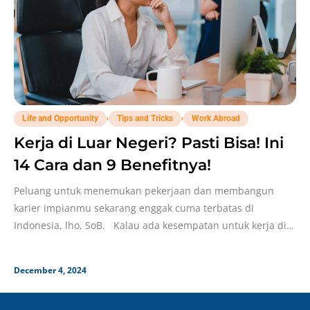
,
,
Life and Opportunity
Tips and Tricks
Work Abroad
Kerja di Luar Negeri? Pasti Bisa! Ini
14 Cara dan 9 Benefitnya!
Peluang untuk menemukan pekerjaan dan membangun
karier impianmu sekarang enggak cuma terbatas di
Indonesia, lho, SoB. Kalau ada kesempatan untuk kerja di
luar
December 4, 2024