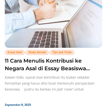
,
,
Essay Hack
Study Abroad
Tips and Tricks
11 Cara Menulis Kontribusi ke
Negara Asal di Essay Beasiswa
Dengan Narasi Kuat!
Kawan Kobi, syarat esai kontribusi itu bukan sekadar
formalitas yang harus diisi buat memenuhi persyaratan
beasiswa. Justru itu berkas ini jadi ‘cover’ untuk
September 8, 2025