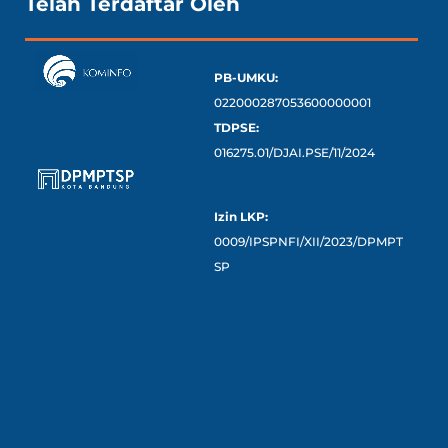
Telah Terdaftar Oleh
PB-UMKU:
022000287053600000001
TDPSE:
016275.01/DJAI.PSE/11/2024
Izin LKP:
0009/IPSPNFI/XII/2023/DPMPT
SP