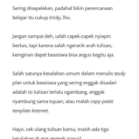
Sering disepelekan, padahal bikin perencanaan
belajar itu cukup
tricky
, lho.
Jangan sampai deh, udah capek-capek nyiapin
berkas, tapi karena salah ngeracik arah tulisan,
keinginan dapet beasiswa bisa angus begitu aja.
Salah satunya kesalahan umum dalam menulis
study
plan
untuk beasiswa yang sering enggak disadari
adalah isi tulisan terlalu ngambang, enggak
nyambung sama tujuan, atau malah
copy–paste
template Internet
.
Hayo, cek ulang tulisan
kamu, masih ada tiga
kesalahan di atas enggak isinya?