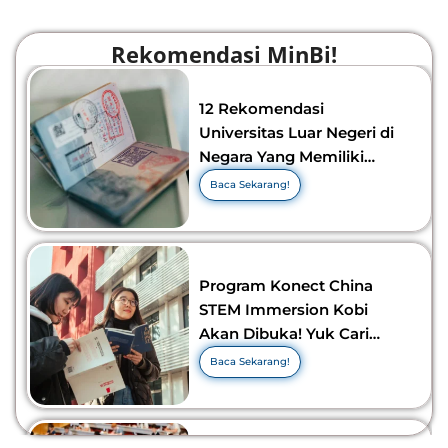
Rekomendasi MinBi!
12 Rekomendasi
Universitas Luar Negeri di
Negara Yang Memiliki
Visa Murah di 2026-2027!
Baca Sekarang!
Program Konect China
STEM Immersion Kobi
Akan Dibuka! Yuk Cari
Tahu Info Selengkapnya!
Baca Sekarang!