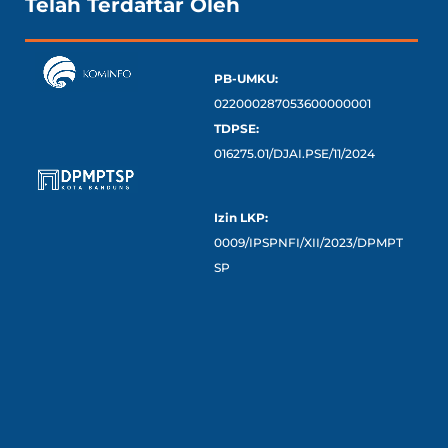
Telah Terdaftar Oleh
PB-UMKU:
022000287053600000001
TDPSE:
016275.01/DJAI.PSE/11/2024
Izin LKP:
0009/IPSPNFI/XII/2023/DPMPT
SP