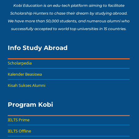
Bisa Banget Dicoba!
Kobi Education is an edu-tech platform aiming to facilitate
Scholarship Hunters to chase their dream by studying abroad.
We have more than 50,000 students, and numerous alumni who
8 Lomba Jurusan
successfully accepted to world top universities in 15 countries.
Psikologi untuk
Portofolio Anak SMA
Buat Persiapan Study
Info Study Abroad
Baca Sekarang!
Abroad!
Scholarpedia
Kalender Beasiswa
Kisah Sukses Alumni
Program Kobi
IELTS Prime
IELTS Offline