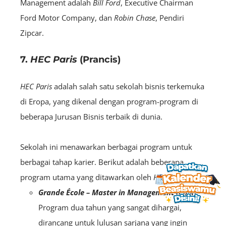
Management adalah
Bill Ford
, Executive Chairman
Ford Motor Company, dan
Robin Chase
, Pendiri
Zipcar.
7.
HEC Paris
(Prancis)
HEC Paris
adalah salah satu sekolah bisnis terkemuka
di Eropa, yang dikenal dengan program-program di
beberapa Jurusan Bisnis terbaik di dunia.
Sekolah ini menawarkan berbagai program untuk
berbagai tahap karier. Berikut adalah beberapa
program utama yang ditawarkan oleh
HEC Paris
:
Grande École – Master in Management (MiM)
:
Program dua tahun yang sangat dihargai,
dirancang untuk lulusan sarjana yang ingin