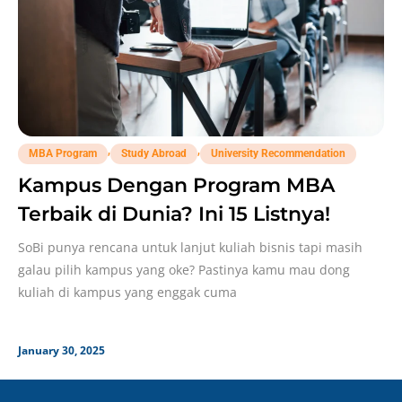
,
,
MBA Program
Study Abroad
University Recommendation
Kampus Dengan Program MBA
Terbaik di Dunia? Ini 15 Listnya!
SoBi punya rencana untuk lanjut kuliah bisnis tapi masih
galau pilih kampus yang oke? Pastinya kamu mau dong
kuliah di kampus yang enggak cuma
January 30, 2025