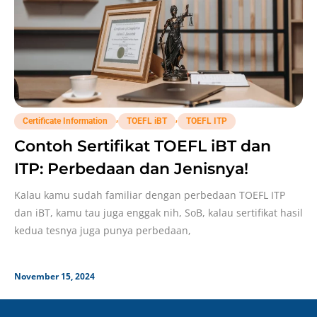
,
,
Certificate Information
TOEFL iBT
TOEFL ITP
Contoh Sertifikat TOEFL iBT dan
ITP: Perbedaan dan Jenisnya!
Kalau kamu sudah familiar dengan perbedaan TOEFL ITP
dan iBT, kamu tau juga enggak nih, SoB, kalau sertifikat hasil
kedua tesnya juga punya perbedaan,
November 15, 2024