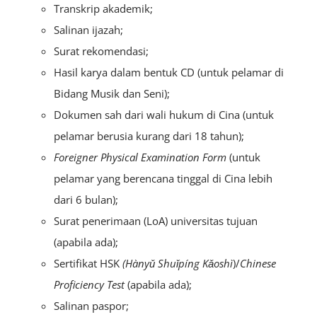
Transkrip akademik;
Salinan ijazah;
Surat rekomendasi;
Hasil karya dalam bentuk CD (untuk pelamar di
Bidang Musik dan Seni);
Dokumen sah dari wali hukum di Cina (untuk
pelamar berusia kurang dari 18 tahun);
Foreigner Physical Examination Form
(untuk
pelamar yang berencana tinggal di Cina lebih
dari 6 bulan);
Surat penerimaan (LoA) universitas tujuan
(apabila ada);
Sertifikat HSK
(Hànyǔ Shuǐpíng Kǎoshì
)/
Chinese
Proficiency Test
(apabila ada);
Salinan paspor;