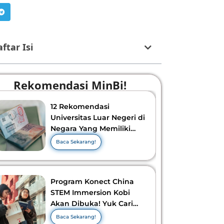
ftar Isi
Rekomendasi MinBi!
12 Rekomendasi
Universitas Luar Negeri di
Negara Yang Memiliki
Visa Murah di 2026-2027!
Baca Sekarang!
Program Konect China
STEM Immersion Kobi
Akan Dibuka! Yuk Cari
Tahu Info Selengkapnya!
Baca Sekarang!