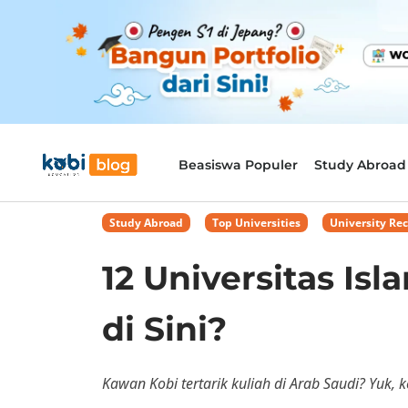
Beasiswa Populer
Study Abroad
Study Abroad
,
Top Universities
,
University R
12 Universitas Isl
di Sini?
Kawan Kobi tertarik kuliah di Arab Saudi? Yuk, ke