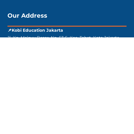
Our Address
📌Kobi Education Jakarta
Jl. Kp. Melayu Besar. No. 53 6. Kec. Tebet, Kota Jakarta
Selatan