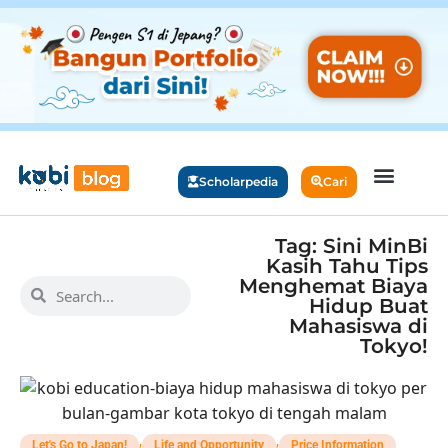
Scholarpedia
Cari
Tag: Sini MinBi
Kasih Tahu Tips
Menghemat Biaya
Hidup Buat
Mahasiswa di
Tokyo!
,
,
Let's Go to Japan!
Life and Opportunity
Price Information