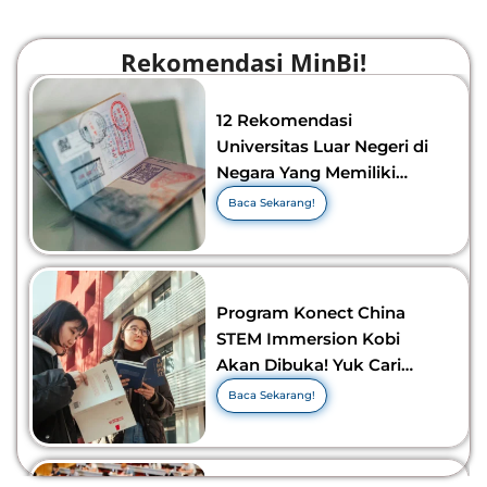
Rekomendasi MinBi!
12 Rekomendasi
Universitas Luar Negeri di
Negara Yang Memiliki
Visa Murah di 2026-2027!
Baca Sekarang!
Program Konect China
STEM Immersion Kobi
Akan Dibuka! Yuk Cari
Tahu Info Selengkapnya!
Baca Sekarang!