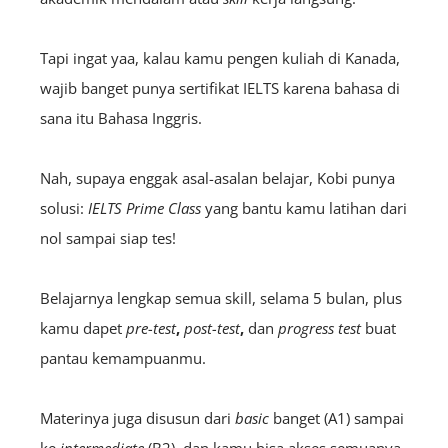
Tapi ingat yaa, kalau kamu pengen kuliah di Kanada,
wajib banget punya sertifikat IELTS karena bahasa di
sana itu Bahasa Inggris.
Nah, supaya enggak asal-asalan belajar, Kobi punya
solusi:
IELTS Prime Class
yang bantu kamu latihan dari
nol sampai siap tes!
Belajarnya lengkap semua skill, selama 5 bulan, plus
kamu dapet
pre-test
,
post-test
,
dan
progress test
buat
pantau kemampuanmu.
Materinya juga disusun dari
basic
banget (A1) sampai
ke
intermediate
(B2), dan kamu bisa akses semuanya