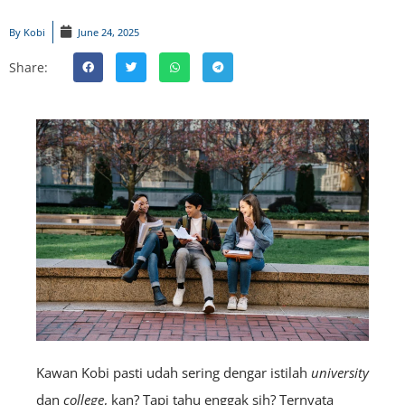
By
Kobi
June 24, 2025
Share:
Kawan Kobi pasti udah sering dengar istilah
university
dan
college
, kan? Tapi tahu enggak sih?
Ternyata