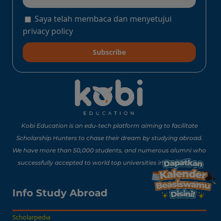
Batch Dua 2026: Info
Lengkap Perjalanan
Saya telah membaca dan menyetujui
Edukatif ke Jepang!
Baca Sekarang!
privacy policy
Subscribe
10 Lomba Jurusan
Matematika untuk
Portofolio Anak SMA
Buat Study Abroad Yang
Baca Sekarang!
Bisa Banget Dicoba!
Kobi Education is an edu-tech platform aiming to facilitate
Scholarship Hunters to chase their dream by studying abroad.
We have more than 50,000 students, and numerous alumni who
8 Lomba Jurusan
successfully accepted to world top universities in 15 countries.
Psikologi untuk
Portofolio Anak SMA
Buat Persiapan Study
Info Study Abroad
Baca Sekarang!
Abroad!
Scholarpedia