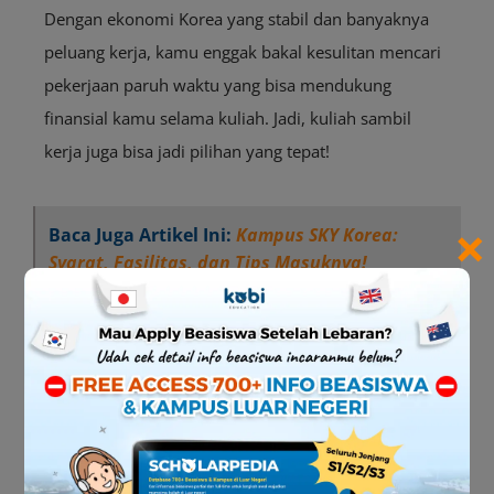
Dengan ekonomi Korea yang stabil dan banyaknya
peluang kerja, kamu enggak bakal kesulitan mencari
pekerjaan paruh waktu yang bisa mendukung
finansial kamu selama kuliah. Jadi, kuliah sambil
kerja juga bisa jadi pilihan yang tepat!
×
Baca Juga Artikel Ini:
Kampus SKY Korea:
Syarat, Fasilitas, dan Tips Masuknya!
Masih Bingung Pilih Kampus? Yuk Cek
Universitas Terbaik Yang Bisa Jadi
Pilihan!