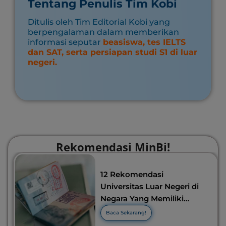
Tentang Penulis Tim Kobi
Ditulis oleh Tim Editorial Kobi yang
berpengalaman dalam memberikan
informasi seputar
beasiswa, tes IELTS
dan SAT, serta persiapan studi S1 di luar
negeri.
Rekomendasi MinBi!
12 Rekomendasi
Universitas Luar Negeri di
Negara Yang Memiliki
Visa Murah di 2026-2027!
Baca Sekarang!