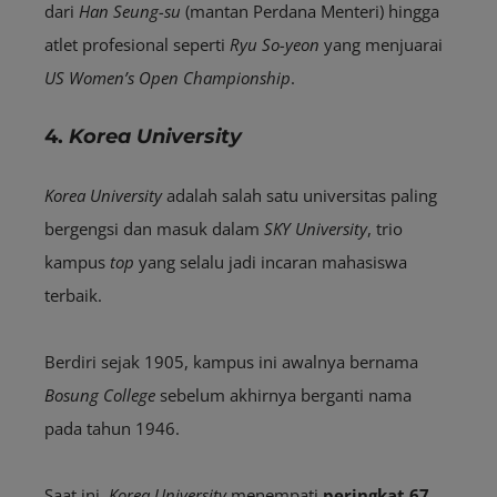
dari
Han Seung-su
(mantan Perdana Menteri) hingga
atlet profesional seperti
Ryu So-yeon
yang menjuarai
US Women’s Open Championship
.
4.
Korea University
Korea University
adalah salah satu universitas paling
bergengsi dan masuk dalam
SKY University
, trio
kampus
top
yang selalu jadi incaran mahasiswa
terbaik.
Berdiri sejak 1905, kampus ini awalnya bernama
Bosung College
sebelum akhirnya berganti nama
pada tahun 1946.
Saat ini,
Korea University
menempati
peringkat 67