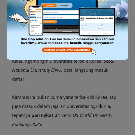
Masih bingung pilih kampusnya, SoB? Tenang, ada
banyak universitas keren yang bisa jadi pilihan tepat
buat kamu, yuk simak beberapa universitas terbaik!
1.
Seoul National University
Kalau ngomongin universitas terbaik Korea,
Seoul
National University (SNU)
pasti langsung masuk
daftar.
Kampus ini bukan cuma yang terbaik di Korea, tapi
juga masuk dalam jajaran universitas
top
dunia,
tepatnya
peringkat 31
versi
QS World University
Rankings 2025
.