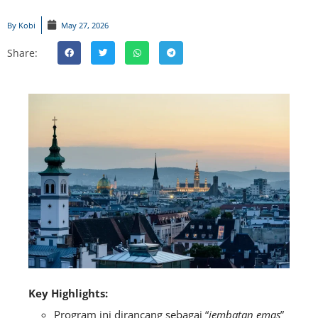
By
Kobi
May 27, 2026
Share:
Key Highlights:
Program ini dirancang sebagai “
jembatan emas
”