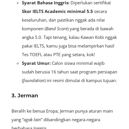
Syarat Bahasa Inggris:
Diperlukan sertifikat
S
kor IELTS Academic minimal 5.5
secara
keseluruhan, dan pastikan nggak ada nilai
komponen (
B
and
Score
) yang berada di bawah
angka 5.0. Tapi tenang, kalau Kawan Kobi nggak
pakai IELTS, kamu juga bisa melampirkan hasil
Tes TOEFL atau PTE yang setara, kok!
Syarat Umur:
Calon siswa minimal wajib
sudah berusia 16 tahun saat program persiapan
(
foundation
) ini resmi dimulai di kampus tujuan.
3. Jerman
Beralih ke benua Eropa, Jerman punya aturan main
yang “
agak lain
” dibandingkan negara-negara
berbahasa Inggris.