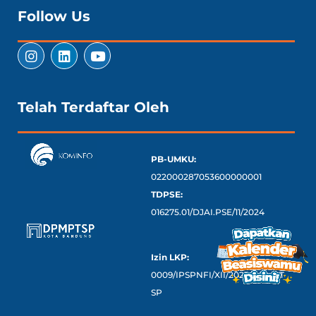
Follow Us
Telah Terdaftar Oleh
PB-UMKU:
022000287053600000001
TDPSE:
016275.01/DJAI.PSE/11/2024
Izin LKP:
0009/IPSPNFI/XII/2023/DPMPT
SP