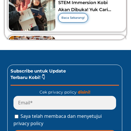
STEM Immersion Kobi
Akan Dibuka! Yuk Cari
Tahu Info Selengkapnya!
Baca Sekarang!
10 Lomba Bidang Bisnis
dan Ekonomi Yang Bisa
Diikuti Oleh Siswa SMA!
Jangan Kelewatan!
Baca Sekarang!
Subscribe untuk Update
Terbaru Kobi! 👇
Cek privacy policy
disini!
Program Konect Kobi
Batch Dua 2026: Info
Lengkap Perjalanan
Saya telah membaca dan menyetujui
Edukatif ke Jepang!
Baca Sekarang!
privacy policy