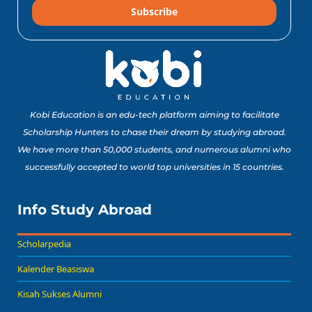
Subscribe
10 Lomba Jurusan
Matematika untuk
Portofolio Anak SMA
Buat Study Abroad Yang
Baca Sekarang!
Bisa Banget Dicoba!
Kobi Education is an edu-tech platform aiming to facilitate
Scholarship Hunters to chase their dream by studying abroad.
We have more than 50,000 students, and numerous alumni who
8 Lomba Jurusan
successfully accepted to world top universities in 15 countries.
Psikologi untuk
Portofolio Anak SMA
Buat Persiapan Study
Info Study Abroad
Baca Sekarang!
Abroad!
Scholarpedia
Kalender Beasiswa
Kisah Sukses Alumni