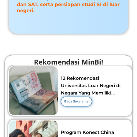
dan SAT, serta persiapan studi S1 di luar
negeri.
Rekomendasi MinBi!
12 Rekomendasi
Universitas Luar Negeri di
Negara Yang Memiliki
Visa Murah di 2026-2027!
Baca Sekarang!
Program Konect China