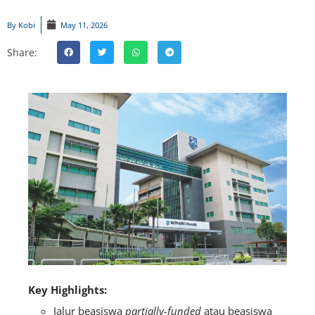
By
Kobi
May 11, 2026
Share:
Key Highlights:
Jalur beasiswa
partially-funded
atau beasiswa