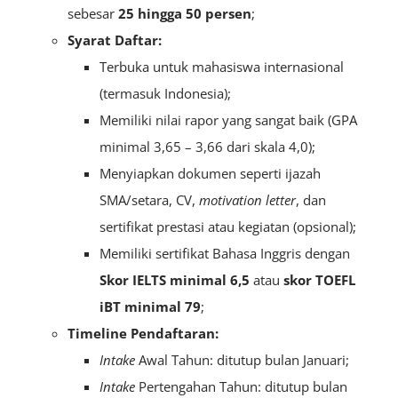
sebesar
25 hingga 50 persen
;
Syarat Daftar:
Terbuka untuk mahasiswa internasional
(termasuk Indonesia);
Memiliki nilai rapor yang sangat baik (GPA
minimal 3,65 – 3,66 dari skala 4,0);
Menyiapkan dokumen seperti ijazah
SMA/setara, CV,
m
otivation
letter
, dan
sertifikat prestasi atau kegiatan (opsional);
Memiliki sertifikat Bahasa Inggris dengan
S
kor IELTS minimal 6,5
atau
skor TOEFL
iBT minimal 79
;
Timeline Pendaftaran:
Intake
Awal Tahun: ditutup bulan Januari;
Intake
Pertengahan Tahun: ditutup bulan